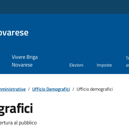
ovarese
Vivere Briga
T
Novarese
Elezioni
Imposte
a
ministrative
/
Ufficio Demografici
/
Ufficio demografici
rafici
ertura al pubblico