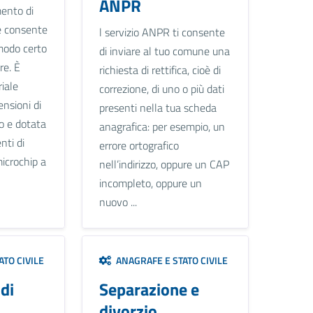
ANPR
ento di
he consente
l servizio ANPR ti consente
modo certo
di inviare al tuo comune una
re. È
richiesta di rettifica, cioè di
riale
correzione, di uno o più dati
ensioni di
presenti nella tua scheda
to e dotata
anagrafica: per esempio, un
nti di
errore ortografico
microchip a
nell’indirizzo, oppure un CAP
incompleto, oppure un
nuovo ...
TO CIVILE
ANAGRAFE E STATO CIVILE
di
Separazione e
divorzio