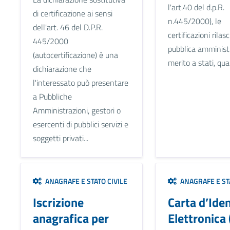
l'art.40 del d.p.R.
di certificazione ai sensi
n.445/2000), le
dell'art. 46 del D.P.R.
certificazioni rilas
445/2000
pubblica amminist
(autocertificazione) è una
merito a stati, qual
dichiarazione che
l'interessato può presentare
a Pubbliche
Amministrazioni, gestori o
esercenti di pubblici servizi e
soggetti privati...
ANAGRAFE E STATO CIVILE
ANAGRAFE E STA
Iscrizione
Carta d’Iden
anagrafica per
Elettronica 