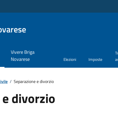
ovarese
Vivere Briga
T
Novarese
Elezioni
Imposte
a
ivile
/
Separazione e divorzio
e divorzio