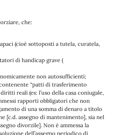
orziare, che:
aci (cioè sottoposti a tutela, curatela,
atori di handicap grave (
onomicamente non autosufficienti;
contenente “patti di trasferimento
diritti reali (es: l’uso della casa coniugale,
ammessi rapporti obbligatori che non
pagamento di una somma di denaro a titolo
ne [c.d. assegno di mantenimento], sia nel
assegno divorzile]. Non è ammessa la
soluzione dell’assegno periodico di