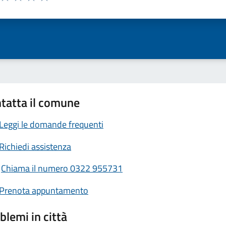
ta 1 stelle su 5
Valuta 2 stelle su 5
Valuta 3 stelle su 5
Valuta 4 stelle su 5
Valuta 5 stelle su 5
tatta il comune
Leggi le domande frequenti
Richiedi assistenza
Chiama il numero 0322 955731
Prenota appuntamento
blemi in città