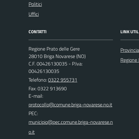
Politici
Uffici
CONTATTI
LINK UTIL
Regione Prato delle Gere
Provinci
28010 Briga Novarese (NO)
Regione
C.F. 00426130035 - P.Iva:
00426130035
Telefono:
0322 955731
Fax: 0322 913690
E-mail:
PEC: