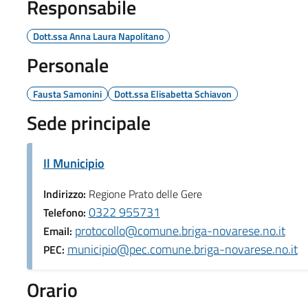
Responsabile
Dott.ssa Anna Laura Napolitano
Personale
Fausta Samonini
Dott.ssa Elisabetta Schiavon
Sede principale
Il Municipio
Indirizzo:
Regione Prato delle Gere
0322 955731
Telefono:
protocollo@comune.briga-novarese.no.it
Email:
municipio@pec.comune.briga-novarese.no.it
PEC:
Orario