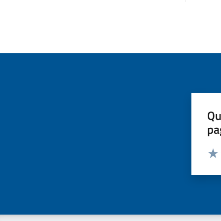
Qu
pa
Valut
Valu