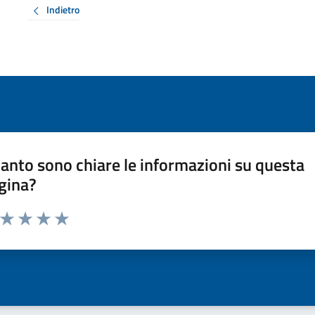
Indietro
anto sono chiare le informazioni su questa
gina?
a da 1 a 5 stelle la pagina
ta 1 stelle su 5
Valuta 2 stelle su 5
Valuta 3 stelle su 5
Valuta 4 stelle su 5
Valuta 5 stelle su 5