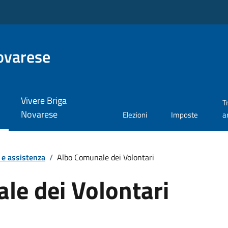
ovarese
Vivere Briga
T
Novarese
Elezioni
Imposte
a
 e assistenza
/
Albo Comunale dei Volontari
le dei Volontari