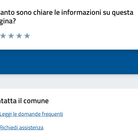
anto sono chiare le informazioni su questa
gina?
a da 1 a 5 stelle la pagina
ta 1 stelle su 5
Valuta 2 stelle su 5
Valuta 3 stelle su 5
Valuta 4 stelle su 5
Valuta 5 stelle su 5
tatta il comune
Leggi le domande frequenti
Richiedi assistenza