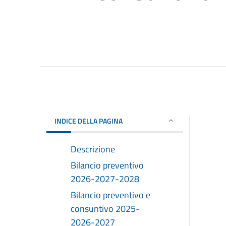
INDICE DELLA PAGINA
Descrizione
Bilancio preventivo
2026-2027-2028
Bilancio preventivo e
consuntivo 2025-
2026-2027