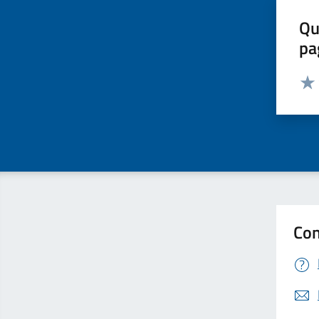
Qu
pa
Valut
Valu
Con