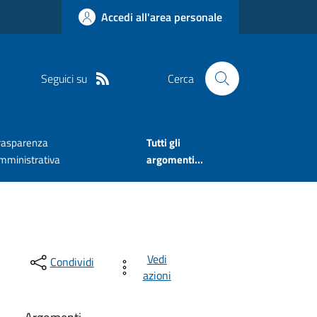
Accedi all'area personale
Seguici su
Cerca
rasparenza
Tutti gli
mministrativa
argomenti...
Vedi
Condividi
azioni