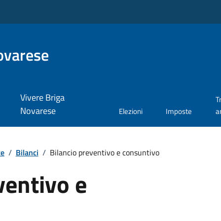
ovarese
Vivere Briga
T
Novarese
Elezioni
Imposte
a
te
/
Bilanci
/
Bilancio preventivo e consuntivo
ventivo e