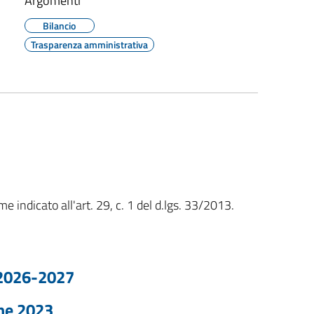
Argomenti
Bilancio
Trasparenza amministrativa
e indicato all'art. 29, c. 1 del d.lgs. 33/2013.
-2026-2027
one 2023