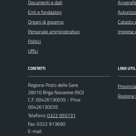
Documenti e dati
Anagrafe 
Enti e fondazioni
Autorizza
Organi di governo
Catasto e
Personale amministrativo
Imprese 
Politici
Uffici
CONTATTI
LINK UTIL
Regione Prato delle Gere
Provinci
28010 Briga Novarese (NO)
Regione
C.F. 00426130035 - P.Iva:
00426130035
Telefono:
0322 955731
Fax: 0322 913690
E-mail: