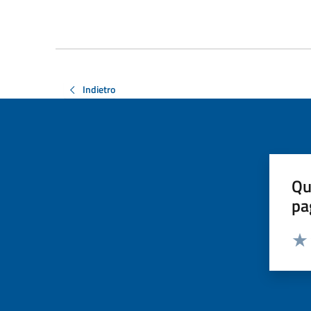
Indietro
Qu
pa
Valut
Valu