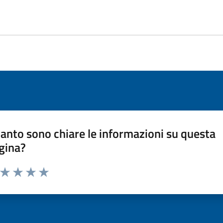
anto sono chiare le informazioni su questa
gina?
a da 1 a 5 stelle la pagina
ta 1 stelle su 5
Valuta 2 stelle su 5
Valuta 3 stelle su 5
Valuta 4 stelle su 5
Valuta 5 stelle su 5