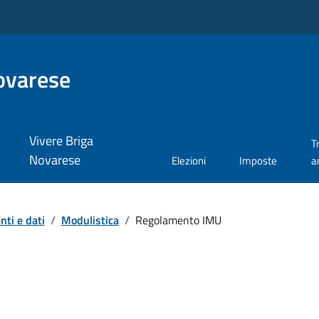
ovarese
Vivere Briga
T
Novarese
Elezioni
Imposte
a
ti e dati
/
Modulistica
/
Regolamento IMU