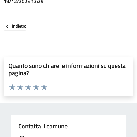
19/12/2025 13:29
Indietro
Quanto sono chiare le informazioni su questa
pagina?
Valuta da 1 a 5 stelle la pagina
Valuta 1 stelle su 5
Valuta 2 stelle su 5
Valuta 3 stelle su 5
Valuta 4 stelle su 5
Valuta 5 stelle su 5
Contatta il comune