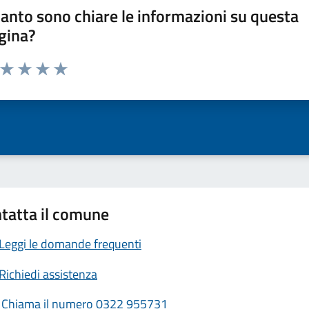
anto sono chiare le informazioni su questa
gina?
a da 1 a 5 stelle la pagina
ta 1 stelle su 5
Valuta 2 stelle su 5
Valuta 3 stelle su 5
Valuta 4 stelle su 5
Valuta 5 stelle su 5
tatta il comune
Leggi le domande frequenti
Richiedi assistenza
Chiama il numero 0322 955731