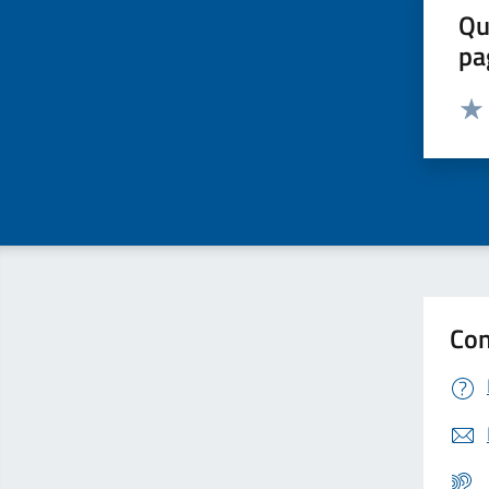
Qu
pa
Valut
Valu
Con